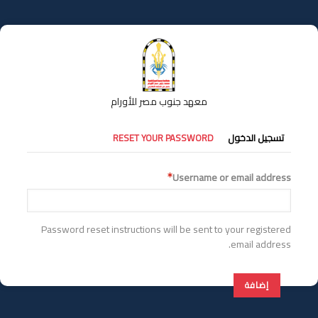
تجاوز
إلى
المحتوى
الرئيسي
معهد جنوب مصر للأورام
التبويبات
تسجيل الدخول
RESET YOUR PASSWORD
الأساسية
Username or email address
Password reset instructions will be sent to your registered
email address.