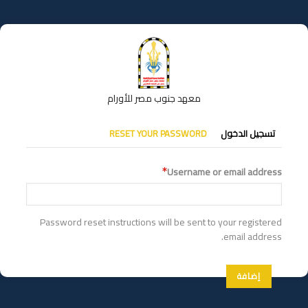
تجاوز
إلى
المحتوى
الرئيسي
معهد جنوب مصر للأورام
التبويبات
تسجيل الدخول
RESET YOUR PASSWORD
الأساسية
Username or email address
Password reset instructions will be sent to your registered
email address.