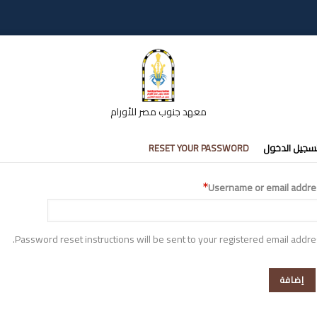
معهد جنوب مصر للأورام
تبويبات
سجيل الدخول
RESET YOUR PASSWORD
أساسية
Username or email addre
Password reset instructions will be sent to your registered email addre