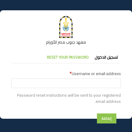
تجاوز
إلى
المحتوى
الرئيسي
معهد جنوب مصر للأورام
التبويبات
تسجيل الدخول
RESET YOUR PASSWORD
الأساسية
Username or email address
Password reset instructions will be sent to your registered
email address.