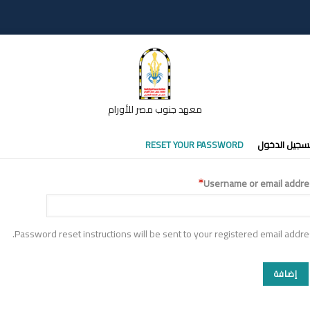
معهد جنوب مصر للأورام
تبويبات
سجيل الدخول
RESET YOUR PASSWORD
أساسية
Username or email addre
Password reset instructions will be sent to your registered email addre