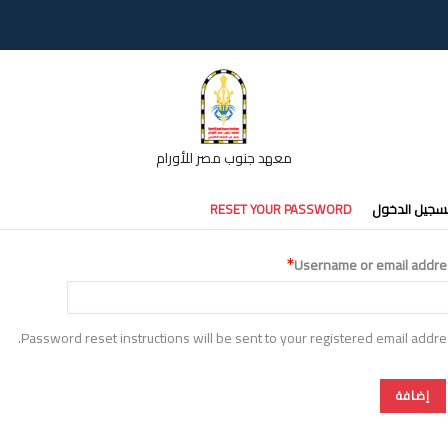
معهد جنوب مصر للأورام
تبويبات
سجيل الدخول
RESET YOUR PASSWORD
أساسية
Username or email addre
Password reset instructions will be sent to your registered email addre