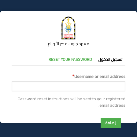
تجاوز
إلى
المحتوى
الرئيسي
معهد جنوب مصر للأورام
التبويبات
تسجيل الدخول
RESET YOUR PASSWORD
الأساسية
Username or email address
Password reset instructions will be sent to your registered
email address.