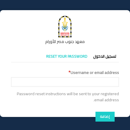
تجاوز
إلى
المحتوى
الرئيسي
معهد جنوب مصر للأورام
التبويبات
تسجيل الدخول
RESET YOUR PASSWORD
الأساسية
Username or email address
Password reset instructions will be sent to your registered
email address.