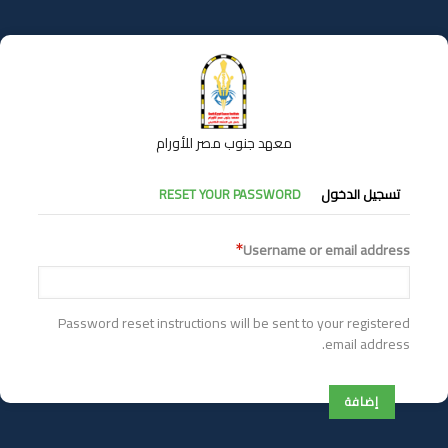
تجاوز
إلى
المحتوى
الرئيسي
معهد جنوب مصر للأورام
التبويبات
تسجيل الدخول
RESET YOUR PASSWORD
الأساسية
Username or email address
Password reset instructions will be sent to your registered
email address.