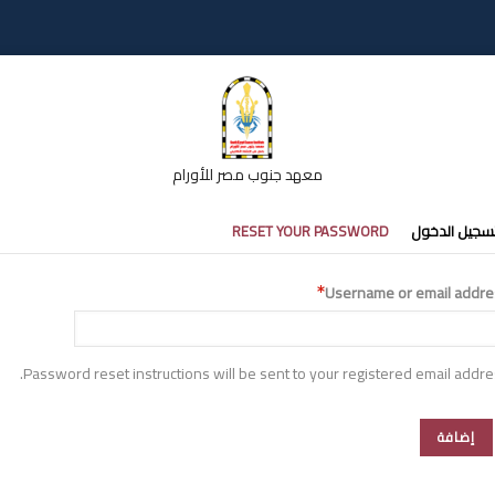
معهد جنوب مصر للأورام
تبويبات
سجيل الدخول
RESET YOUR PASSWORD
أساسية
Username or email addre
Password reset instructions will be sent to your registered email addre