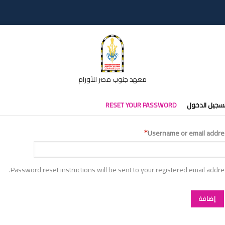
معهد جنوب مصر للأورام
تبويبات
سجيل الدخول
RESET YOUR PASSWORD
أساسية
Username or email addre
Password reset instructions will be sent to your registered email addre