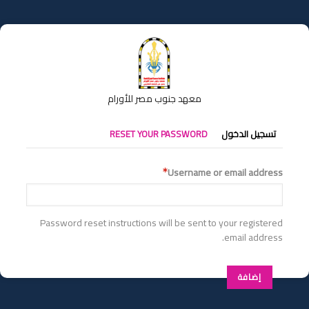
تجاوز
إلى
المحتوى
الرئيسي
معهد جنوب مصر للأورام
التبويبات
تسجيل الدخول
RESET YOUR PASSWORD
الأساسية
Username or email address
Password reset instructions will be sent to your registered
email address.