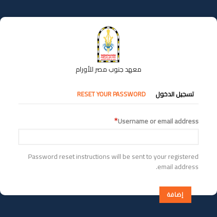
تجاوز
إلى
المحتوى
الرئيسي
معهد جنوب مصر للأورام
التبويبات
تسجيل الدخول
RESET YOUR PASSWORD
الأساسية
Username or email address
Password reset instructions will be sent to your registered
email address.