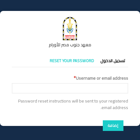
تجاوز
إلى
المحتوى
الرئيسي
معهد جنوب مصر للأورام
التبويبات
تسجيل الدخول
RESET YOUR PASSWORD
الأساسية
Username or email address
Password reset instructions will be sent to your registered
email address.