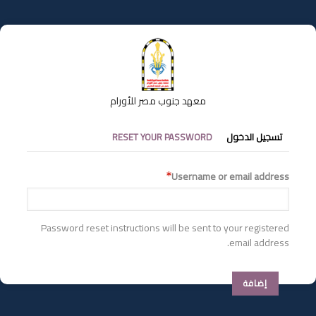
تجاوز
إلى
المحتوى
الرئيسي
معهد جنوب مصر للأورام
التبويبات
تسجيل الدخول
RESET YOUR PASSWORD
الأساسية
Username or email address
Password reset instructions will be sent to your registered
email address.