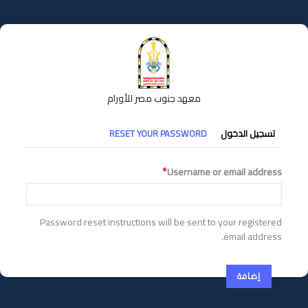
تجاوز
إلى
المحتوى
الرئيسي
معهد جنوب مصر للأورام
التبويبات
تسجيل الدخول
RESET YOUR PASSWORD
الأساسية
Username or email address
Password reset instructions will be sent to your registered
email address.