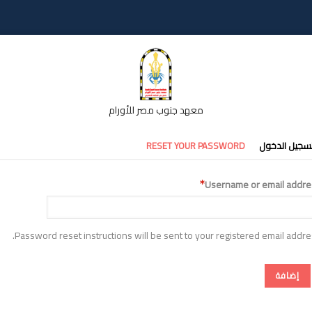
معهد جنوب مصر للأورام
تبويبات
سجيل الدخول
RESET YOUR PASSWORD
أساسية
Username or email addre
Password reset instructions will be sent to your registered email addre