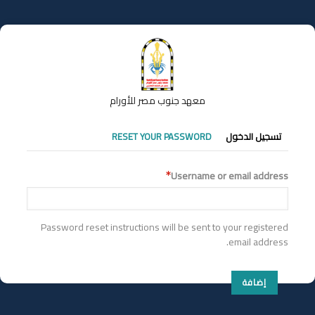
تجاوز
إلى
المحتوى
الرئيسي
معهد جنوب مصر للأورام
التبويبات
تسجيل الدخول
RESET YOUR PASSWORD
الأساسية
Username or email address
Password reset instructions will be sent to your registered
email address.