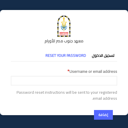
تجاوز
إلى
المحتوى
الرئيسي
معهد جنوب مصر للأورام
التبويبات
تسجيل الدخول
RESET YOUR PASSWORD
الأساسية
Username or email address
Password reset instructions will be sent to your registered
email address.