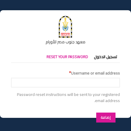
تجاوز
إلى
المحتوى
الرئيسي
معهد جنوب مصر للأورام
التبويبات
تسجيل الدخول
RESET YOUR PASSWORD
الأساسية
Username or email address
Password reset instructions will be sent to your registered
email address.