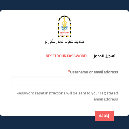
تجاوز
إلى
المحتوى
الرئيسي
معهد جنوب مصر للأورام
التبويبات
تسجيل الدخول
RESET YOUR PASSWORD
الأساسية
Username or email address
Password reset instructions will be sent to your registered
email address.