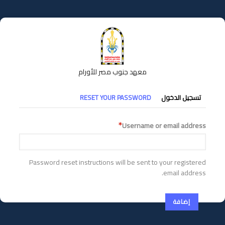
تجاوز
إلى
المحتوى
الرئيسي
معهد جنوب مصر للأورام
التبويبات
تسجيل الدخول
RESET YOUR PASSWORD
الأساسية
Username or email address
Password reset instructions will be sent to your registered
email address.