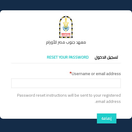
تجاوز
إلى
المحتوى
الرئيسي
معهد جنوب مصر للأورام
التبويبات
تسجيل الدخول
RESET YOUR PASSWORD
الأساسية
Username or email address
Password reset instructions will be sent to your registered
email address.