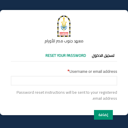
تجاوز
إلى
المحتوى
الرئيسي
معهد جنوب مصر للأورام
التبويبات
تسجيل الدخول
RESET YOUR PASSWORD
الأساسية
Username or email address
Password reset instructions will be sent to your registered
email address.