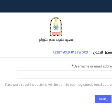
معهد جنوب مصر للأورام
تبويبات
سجيل الدخول
RESET YOUR PASSWORD
أساسية
Username or email addre
Password reset instructions will be sent to your registered email addre