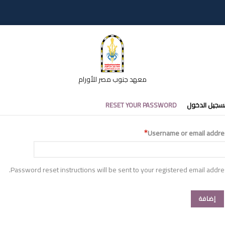
معهد جنوب مصر للأورام
تبويبات
سجيل الدخول
RESET YOUR PASSWORD
أساسية
Username or email addre
Password reset instructions will be sent to your registered email addre