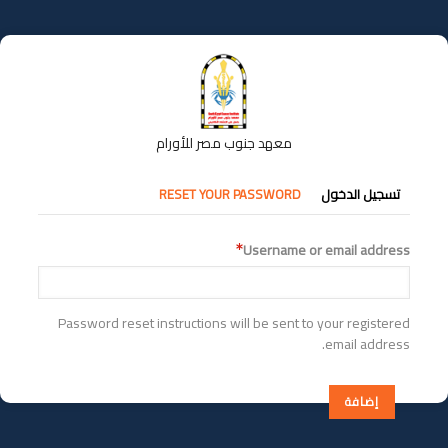
تجاوز
إلى
المحتوى
الرئيسي
معهد جنوب مصر للأورام
التبويبات
تسجيل الدخول
RESET YOUR PASSWORD
الأساسية
Username or email address
Password reset instructions will be sent to your registered
email address.