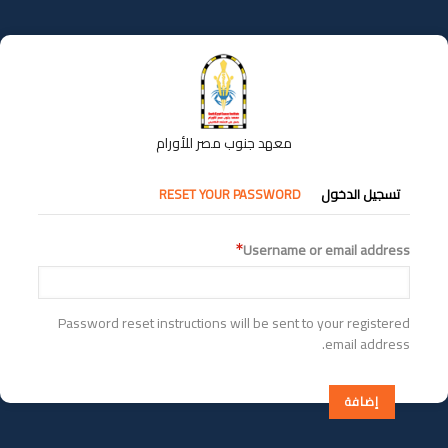
تجاوز
إلى
المحتوى
الرئيسي
معهد جنوب مصر للأورام
التبويبات
تسجيل الدخول
RESET YOUR PASSWORD
الأساسية
Username or email address
Password reset instructions will be sent to your registered
email address.