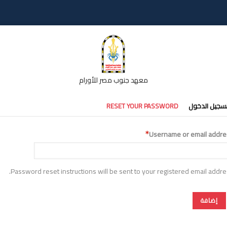
معهد جنوب مصر للأورام
تبويبات
سجيل الدخول
RESET YOUR PASSWORD
أساسية
Username or email addre
Password reset instructions will be sent to your registered email addre