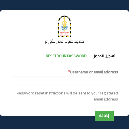
تجاوز
إلى
المحتوى
الرئيسي
معهد جنوب مصر للأورام
التبويبات
تسجيل الدخول
RESET YOUR PASSWORD
الأساسية
Username or email address
Password reset instructions will be sent to your registered
email address.