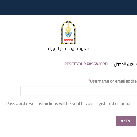
معهد جنوب مصر للأورام
تبويبات
سجيل الدخول
RESET YOUR PASSWORD
أساسية
Username or email addre
Password reset instructions will be sent to your registered email addre