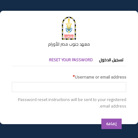
تجاوز
إلى
المحتوى
الرئيسي
معهد جنوب مصر للأورام
التبويبات
تسجيل الدخول
RESET YOUR PASSWORD
الأساسية
Username or email address
Password reset instructions will be sent to your registered
email address.