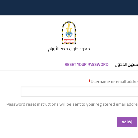
معهد جنوب مصر للأورام
تبويبات
سجيل الدخول
RESET YOUR PASSWORD
أساسية
Username or email addre
Password reset instructions will be sent to your registered email addre