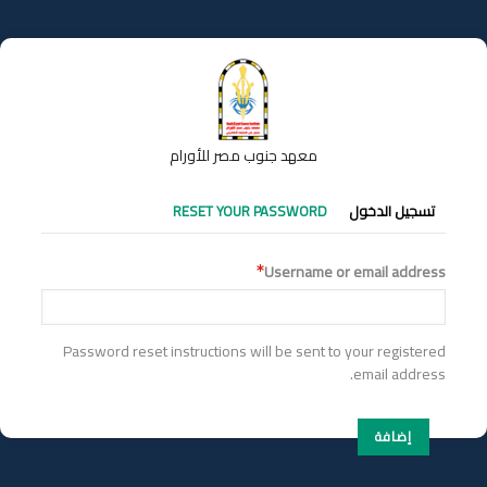
تجاوز
إلى
المحتوى
الرئيسي
معهد جنوب مصر للأورام
التبويبات
تسجيل الدخول
RESET YOUR PASSWORD
الأساسية
Username or email address
Password reset instructions will be sent to your registered
email address.