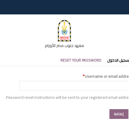
معهد جنوب مصر للأورام
تبويبات
سجيل الدخول
RESET YOUR PASSWORD
أساسية
Username or email addre
Password reset instructions will be sent to your registered email addre