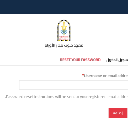
معهد جنوب مصر للأورام
تبويبات
سجيل الدخول
RESET YOUR PASSWORD
أساسية
Username or email addre
Password reset instructions will be sent to your registered email addre