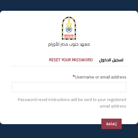
تجاوز
إلى
المحتوى
الرئيسي
معهد جنوب مصر للأورام
التبويبات
تسجيل الدخول
RESET YOUR PASSWORD
الأساسية
Username or email address
Password reset instructions will be sent to your registered
email address.