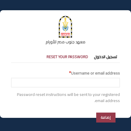
تجاوز
إلى
المحتوى
الرئيسي
معهد جنوب مصر للأورام
التبويبات
تسجيل الدخول
RESET YOUR PASSWORD
الأساسية
Username or email address
Password reset instructions will be sent to your registered
email address.