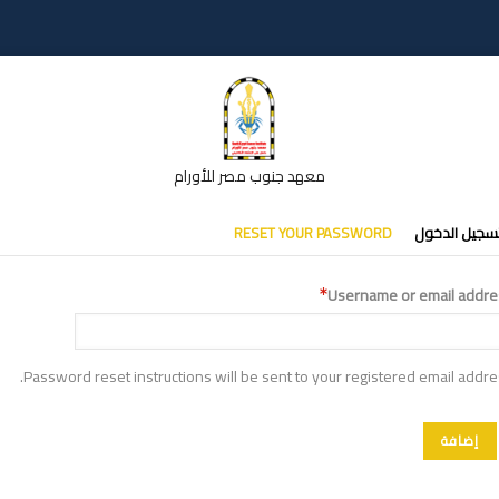
معهد جنوب مصر للأورام
تبويبات
سجيل الدخول
RESET YOUR PASSWORD
أساسية
Username or email addre
Password reset instructions will be sent to your registered email addre