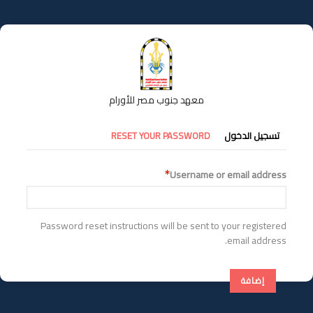
تجاوز
إلى
المحتوى
الرئيسي
معهد جنوب مصر للأورام
التبويبات
تسجيل الدخول
RESET YOUR PASSWORD
الأساسية
Username or email address
Password reset instructions will be sent to your registered
email address.