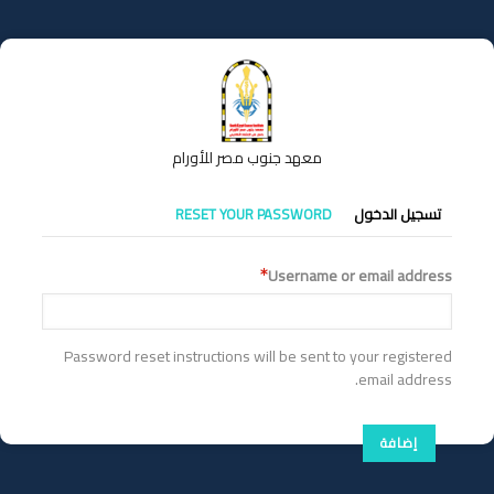
تجاوز
إلى
المحتوى
الرئيسي
معهد جنوب مصر للأورام
التبويبات
تسجيل الدخول
RESET YOUR PASSWORD
الأساسية
Username or email address
Password reset instructions will be sent to your registered
email address.