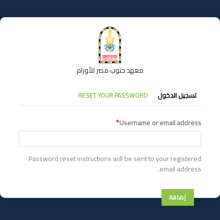
تجاوز
إلى
المحتوى
الرئيسي
معهد جنوب مصر للأورام
التبويبات
تسجيل الدخول
RESET YOUR PASSWORD
الأساسية
Username or email address
Password reset instructions will be sent to your registered
email address.