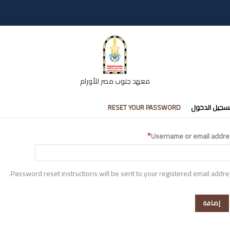
معهد جنوب مصر للأورام
تبويبات
سجيل الدخول
RESET YOUR PASSWORD
أساسية
Username or email addre
Password reset instructions will be sent to your registered email addre