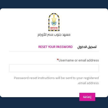
تجاوز
إلى
المحتوى
الرئيسي
معهد جنوب مصر للأورام
التبويبات
تسجيل الدخول
RESET YOUR PASSWORD
الأساسية
Username or email address
Password reset instructions will be sent to your registered
email address.