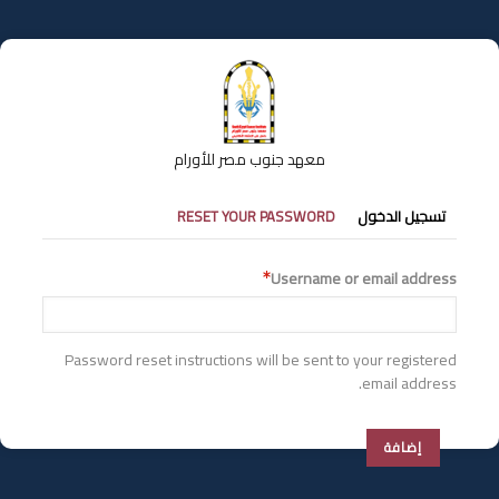
تجاوز
إلى
المحتوى
الرئيسي
معهد جنوب مصر للأورام
التبويبات
تسجيل الدخول
RESET YOUR PASSWORD
الأساسية
Username or email address
Password reset instructions will be sent to your registered
email address.