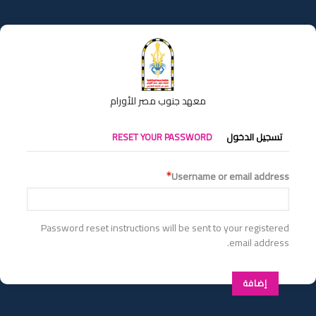
تجاوز
إلى
المحتوى
الرئيسي
معهد جنوب مصر للأورام
التبويبات
تسجيل الدخول
RESET YOUR PASSWORD
الأساسية
Username or email address
Password reset instructions will be sent to your registered
email address.