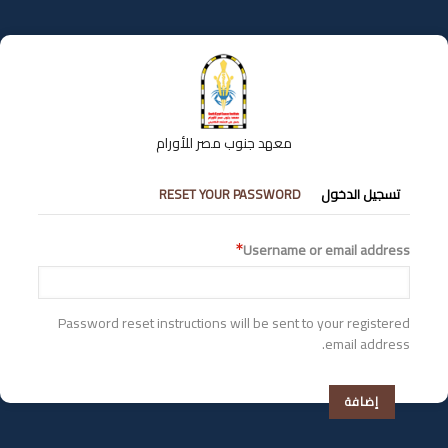
تجاوز
إلى
المحتوى
الرئيسي
معهد جنوب مصر للأورام
التبويبات
تسجيل الدخول
RESET YOUR PASSWORD
الأساسية
Username or email address
Password reset instructions will be sent to your registered
email address.