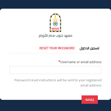
تجاوز
إلى
المحتوى
الرئيسي
معهد جنوب مصر للأورام
التبويبات
تسجيل الدخول
RESET YOUR PASSWORD
الأساسية
Username or email address
Password reset instructions will be sent to your registered
email address.