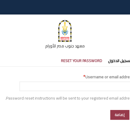
معهد جنوب مصر للأورام
تبويبات
سجيل الدخول
RESET YOUR PASSWORD
أساسية
Username or email addre
Password reset instructions will be sent to your registered email addre