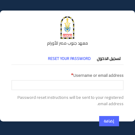
تجاوز
إلى
المحتوى
الرئيسي
معهد جنوب مصر للأورام
التبويبات
تسجيل الدخول
RESET YOUR PASSWORD
الأساسية
Username or email address
Password reset instructions will be sent to your registered
email address.